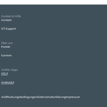
Kontakt & Hilfe
Kontakt
ICT-Support
Über uns
Porträt
Karriere
Viollier Apps
iOS
Android
AGB
Nutzungsbedingungen
Datenschutzerklärung
Impressum