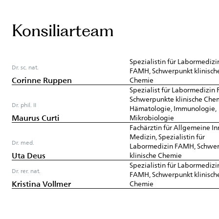
Konsiliarteam
Spezialistin für Labormedizi
Dr. sc. nat.
FAMH, Schwerpunkt klinisch
Corinne Ruppen
Chemie
Spezialist für Labormedizin
Schwerpunkte klinische Che
Dr. phil. II
Hämatologie, Immunologie,
Maurus Curti
Mikrobiologie
Fachärztin für Allgemeine In
Medizin, Spezialistin für
Dr. med.
Labormedizin FAMH, Schwe
Uta Deus
klinische Chemie
Spezialistin für Labormedizi
Dr. rer. nat.
FAMH, Schwerpunkt klinisch
Kristina Vollmer
Chemie