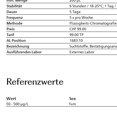
min. Menge
200 µL
Stabilität
6 Stunden / 18-25°C; 1 Tag /
Dauer
5 Tage
Frequenz
5 x pro Woche
Methode
Flüssigkeits-Chromatografi
Preis
CHF 99.00
Tarif
99.00 TP
AL Position
1683.10
Bezeichnung
Suchtstoffe, Bestätigungsana
Ausführendes Labor
Externes Labor
Referenzwerte
Wert
Sex
50 - 500 µg/L
f+m