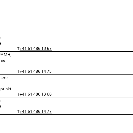
n
e
+41 61 486 13 67
T
 FAMH,
mie,
+41 61 486 14 75
T
nere
rpunkt
+41 61 486 13 68
T
n
e
+41 61 486 14 77
T