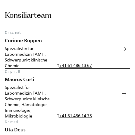
Konsiliarteam
Dr. sc. nat.
Corinne Ruppen
Spezialistin für
Labormedizin FAMH,
Schwerpunkt klinische
+41 61 486 13 67
Chemie
T
Dr. phil. II
Maurus Curti
Spezialist für
Labormedizin FAMH,
Schwerpunkte klinische
Chemie, Hämatologie,
Immunologie,
+41 61 486 14 75
Mikrobiologie
T
Dr. med.
Uta Deus