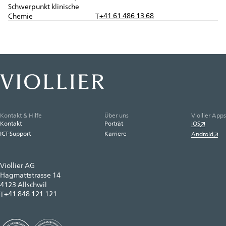
Schwerpunkt klinische
+41 61 486 13 68
Chemie
T
Kontakt & Hilfe
Über uns
Viollier Apps
Kontakt
Porträt
iOS
ICT-Support
Karriere
Android
Viollier AG
Hagmattstrasse 14
4123 Allschwil
+41 848 121 121
T