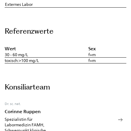
Externes Labor
Referenzwerte
Wert
Sex
30 - 60 mg/L
f+m
toxisch:>100 mg/L
f+m
Konsiliarteam
Dr. sc. nat.
Corinne Ruppen
Spezialistin für
Labormedizin FAMH,
Schwerpunkt klinische