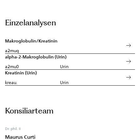
Einzelanalysen
Makroglobulin/Kreatinin
a2muq
alpha-2-Makroglobulin (Urin)
a2mu0
Urin
Kreatinin (Urin)
kreau.
Urin
Konsiliarteam
Dr. phil. II
Maurus Curti