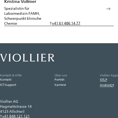
Kristina Vollmer
Spezialistin für
Labormedizin FAMH,
Schwerpunkt klinische
+41 61 486 14 77
Chemie
T
Kontakt & Hilfe
Über uns
Viollier Apps
Kontakt
Porträt
iOS
ICT-Support
Karriere
Android
Viollier AG
Hagmattstrasse 14
4123 Allschwil
+41 848 121 121
T