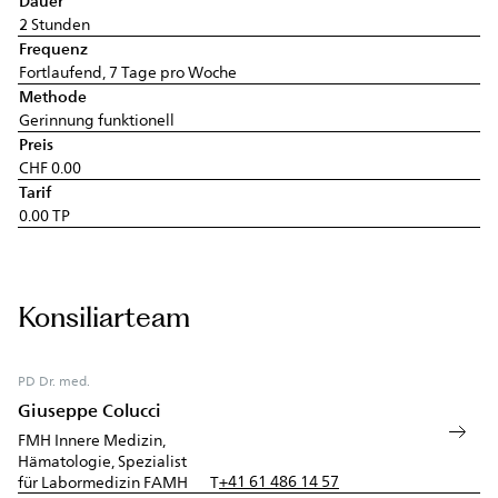
Dauer
2 Stunden
Frequenz
Fortlaufend, 7 Tage pro Woche
Methode
Gerinnung funktionell
Preis
CHF 0.00
Tarif
0.00 TP
Konsiliarteam
PD Dr. med.
Giuseppe Colucci
FMH Innere Medizin,
Hämatologie, Spezialist
+41 61 486 14 57
für Labormedizin FAMH
T