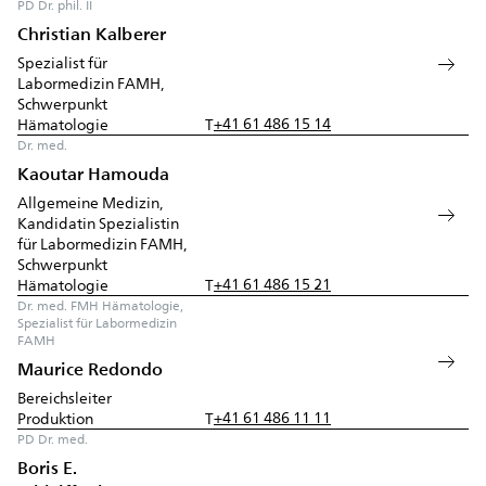
PD Dr. phil. II
Christian Kalberer
Spezialist für
Labormedizin FAMH,
Schwerpunkt
+41 61 486 15 14
Hämatologie
T
Dr. med.
Kaoutar Hamouda
Allgemeine Medizin,
Kandidatin Spezialistin
für Labormedizin FAMH,
Schwerpunkt
+41 61 486 15 21
Hämatologie
T
Dr. med. FMH Hämatologie,
Spezialist für Labormedizin
FAMH
Maurice Redondo
Bereichsleiter
+41 61 486 11 11
Produktion
T
PD Dr. med.
Boris E.