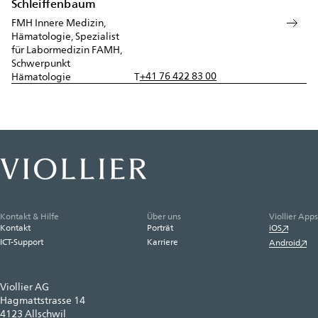
Schleiffenbaum
FMH Innere Medizin,
Hämatologie, Spezialist
für Labormedizin FAMH,
Schwerpunkt
+41 76 422 83 00
Hämatologie
T
Kontakt & Hilfe
Über uns
Viollier Apps
Kontakt
Porträt
iOS
ICT-Support
Karriere
Android
Viollier AG
Hagmattstrasse 14
4123 Allschwil