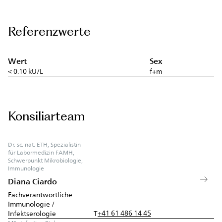
Referenzwerte
Wert
Sex
< 0.10 kU/L
f+m
Konsiliarteam
Dr. sc. nat. ETH, Spezialistin
für Labormedizin FAMH,
Schwerpunkt Mikrobiologie,
Immunologie
Diana Ciardo
Fachverantwortliche
Immunologie /
+41 61 486 14 45
Infektserologie
T