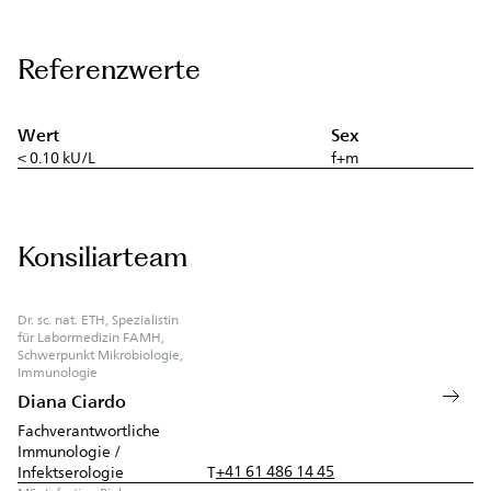
Referenzwerte
Wert
Sex
< 0.10 kU/L
f+m
Konsiliarteam
Dr. sc. nat. ETH, Spezialistin
für Labormedizin FAMH,
Schwerpunkt Mikrobiologie,
Immunologie
Diana Ciardo
Fachverantwortliche
Immunologie /
+41 61 486 14 45
Infektserologie
T