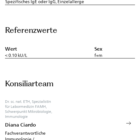
Spezifisches IgE oder IgG, Einzelallerge
Referenzwerte
Wert
Sex
< 0.10 kU/L
f+m
Konsiliarteam
Dr. sc. nat. ETH, Spezialistin
für Labormedizin FAMH,
Schwerpunkt Mikrobiologie,
Immunologie
Diana Ciardo
Fachverantwortliche
Immunologie /