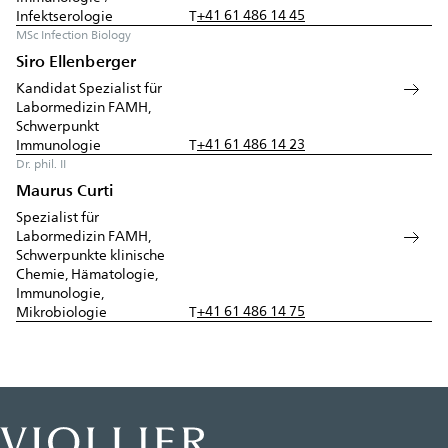
+41 61 486 14 45
Infektserologie
T
MSc Infection Biology
Siro Ellenberger
Kandidat Spezialist für
Labormedizin FAMH,
Schwerpunkt
+41 61 486 14 23
Immunologie
T
Dr. phil. II
Maurus Curti
Spezialist für
Labormedizin FAMH,
Schwerpunkte klinische
Chemie, Hämatologie,
Immunologie,
+41 61 486 14 75
Mikrobiologie
T