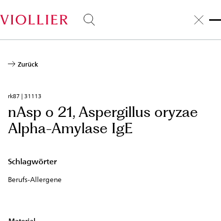
Direkt
zum
Inhalt
Zurück
rk87 | 31113
nAsp o 21, Aspergillus oryzae
Alpha-Amylase IgE
Schlagwörter
Berufs-Allergene
Material