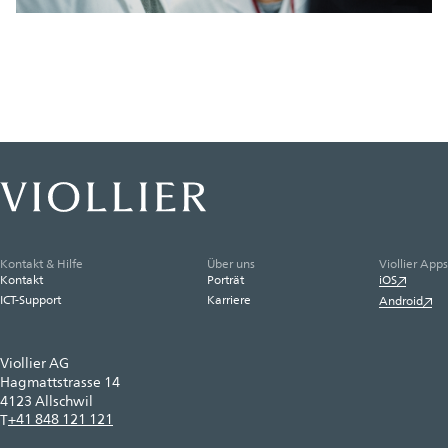
Kontakt & Hilfe
Über uns
Viollier Apps
Kontakt
Porträt
iOS
ICT-Support
Karriere
Android
Viollier AG
Hagmattstrasse 14
4123 Allschwil
+41 848 121 121
T