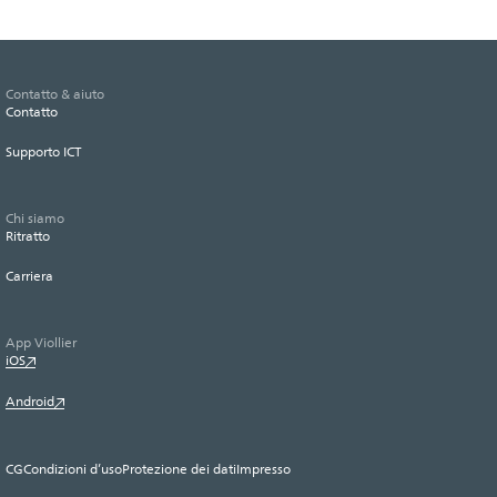
Contatto & aiuto
Contatto
Supporto ICT
Chi siamo
Ritratto
Carriera
App Viollier
iOS
Android
CG
Condizioni d’uso
Protezione dei dati
Impresso