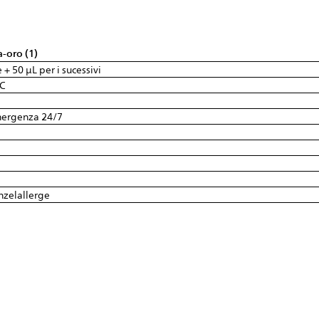
a-oro (1)
 + 50 µL per i sucessivi
°C
emergenza 24/7
inzelallerge