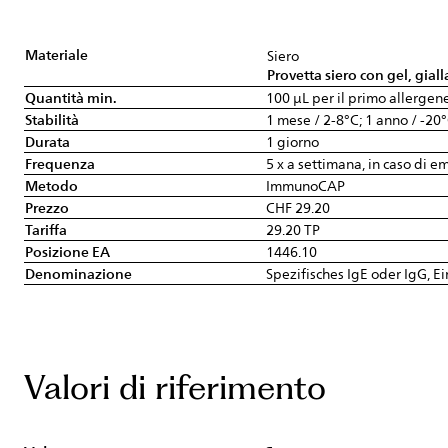
Materiale
Siero
Provetta siero con gel, giall
Quantità min.
100 µL per il primo allergene
Stabilità
1 mese / 2-8°C; 1 anno / -20
Durata
1 giorno
Frequenza
5 x a settimana, in caso di 
Metodo
ImmunoCAP
Prezzo
CHF 29.20
Tariffa
29.20 TP
Posizione EA
1446.10
Denominazione
Spezifisches IgE oder IgG, E
Valori di riferimento