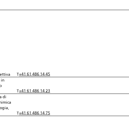
+41 61 486 14 45
ettiva
T
 in
o
+41 61 486 14 23
T
a di
chimica
ogia,
+41 61 486 14 75
T