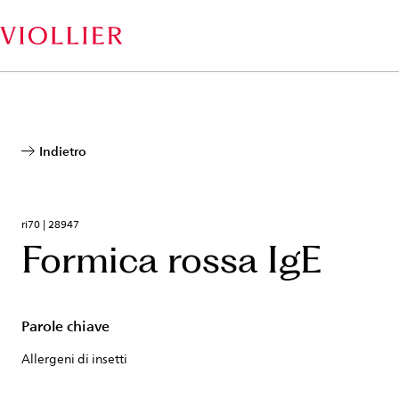
Salta
al
contenuto
principale
Indietro
ri70 | 28947
Formica rossa IgE
Parole chiave
Allergeni di insetti