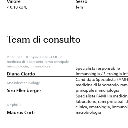
Valore
Sesso
< 0.10 kU/L
f+m
Team di consulto
Dr. sc. nat. ETH, Specialista FAMH in
medicina di laboratorio, ramo principale
microbiologia, immunologia
Specialista responsabile
Diana Ciardo
Immunologia / Sierologia inf
Candidato Specialista FAMH
MSc Infection Biology
medicina di laboratorio, ram
Siro Ellenberger
principale immunologia
Specialista FAMH in medicin
laboratorio, rami principali 
Dr. phil. II
clinica, ematologia, immunol
Maurus Curti
microbiologia