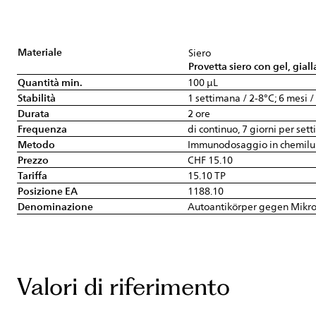
Materiale
Siero
Provetta siero con gel, giall
Quantità min.
100 µL
Stabilità
1 settimana / 2-8°C; 6 mesi /
Durata
2 ore
Frequenza
di continuo, 7 giorni per set
Metodo
Immunodosaggio in chemil
Prezzo
CHF 15.10
Tariffa
15.10 TP
Posizione EA
1188.10
Denominazione
Autoantikörper gegen Mikr
Valori di riferimento