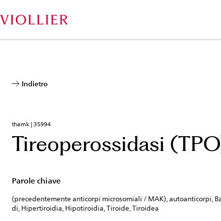
Salta
al
contenuto
principale
Indietro
thamk | 35994
Tireoperossidasi (TPO
Parole chiave
(precedentemente anticorpi microsomiali / MAK), autoanticorpi,
di, Hipertiroidia, Hipotiroidia, Tiroide, Tiroidea