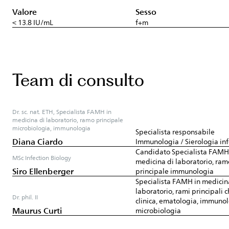
Valore
Sesso
< 13.8 IU/mL
f+m
Team di consulto
Dr. sc. nat. ETH, Specialista FAMH in
medicina di laboratorio, ramo principale
microbiologia, immunologia
Specialista responsabile
Diana Ciardo
Immunologia / Sierologia inf
Candidato Specialista FAMH
MSc Infection Biology
medicina di laboratorio, ram
Siro Ellenberger
principale immunologia
Specialista FAMH in medicin
laboratorio, rami principali 
Dr. phil. II
clinica, ematologia, immunol
Maurus Curti
microbiologia