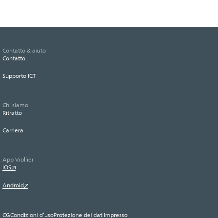
Contatto & aiuto
Contatto
Supporto ICT
Chi siamo
Ritratto
Carriera
App Viollier
iOS
Android
CG
Condizioni d’uso
Protezione dei dati
Impresso