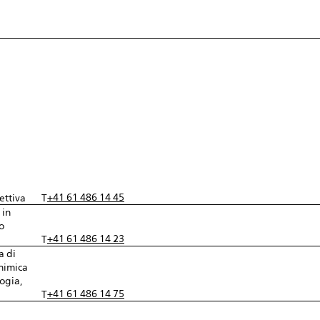
+41 61 486 14 45
ettiva
T
 in
o
+41 61 486 14 23
T
a di
chimica
ogia,
+41 61 486 14 75
T