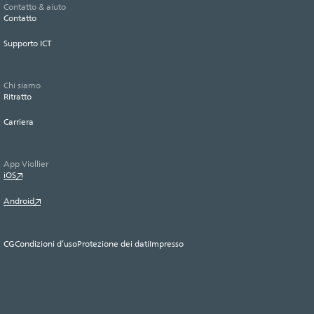
Contatto & aiuto
Contatto
Supporto ICT
Chi siamo
Ritratto
Carriera
App Viollier
iOS
Android
CG
Condizioni d’uso
Protezione dei dati
Impresso