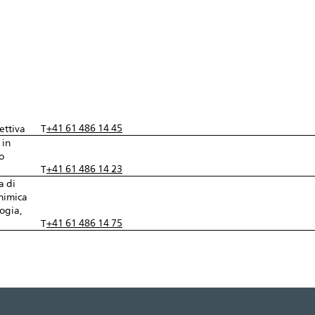
+41 61 486 14 45
ettiva
T
 in
o
+41 61 486 14 23
T
a di
chimica
ogia,
+41 61 486 14 75
T