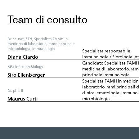
Team di consulto
Dr. sc. nat. ETH, Specialista FAMH in
medicina di laboratorio, ramo principale
microbiologia, immunologia
Specialista responsabile
Diana Ciardo
Immunologia / Sierologia inf
Candidato Specialista FAMH
MSc Infection Biology
medicina di laboratorio, ram
Siro Ellenberger
principale immunologia
Specialista FAMH in medicin
laboratorio, rami principali 
Dr. phil. II
clinica, ematologia, immunol
Maurus Curti
microbiologia