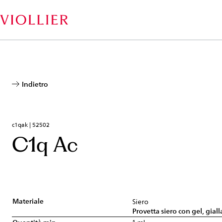
Salta
al
contenuto
principale
Indietro
c1qak | 52502
C1q Ac
Materiale
Siero
Provetta siero con gel, giall