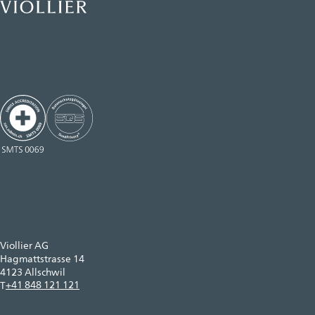
Viollier AG
Hagmattstrasse 14
4123 Allschwil
+41 848 121 121
T