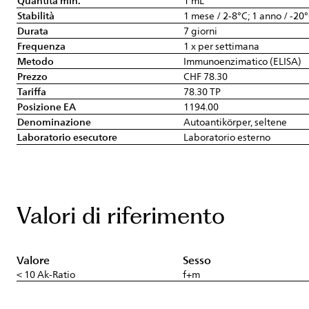
Quantità min.
1 mL
Stabilità
1 mese / 2-8°C; 1 anno / -20
Durata
7 giorni
Frequenza
1 x per settimana
Metodo
Immunoenzimatico (ELISA)
Prezzo
CHF 78.30
Tariffa
78.30 TP
Posizione EA
1194.00
Denominazione
Autoantikörper, seltene
Laboratorio esecutore
Laboratorio esterno
Valori di riferimento
Valore
Sesso
< 10 Ak-Ratio
f+m