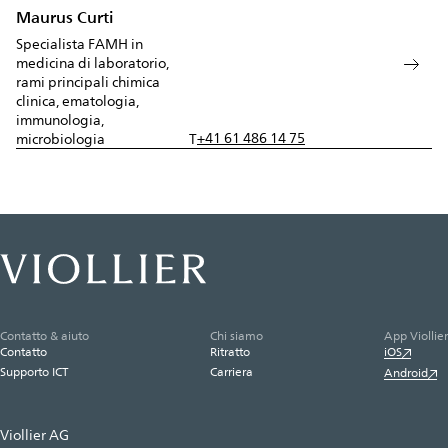
Maurus Curti
Specialista FAMH in
medicina di laboratorio,
rami principali chimica
clinica, ematologia,
immunologia,
+41 61 486 14 75
microbiologia
T
Contatto & aiuto
Chi siamo
App Viollier
Contatto
Ritratto
iOS
Supporto ICT
Carriera
Android
Viollier AG