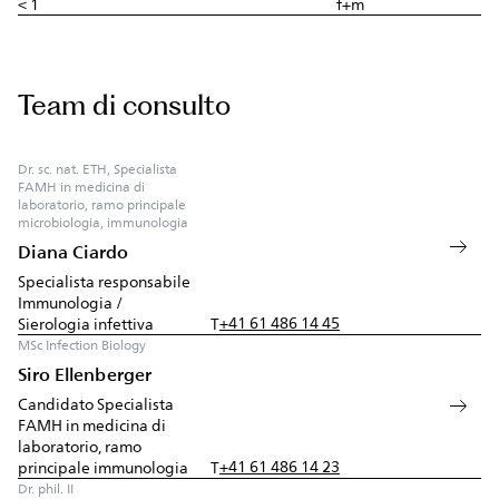
< 1
f+m
Team di consulto
Dr. sc. nat. ETH, Specialista
FAMH in medicina di
laboratorio, ramo principale
microbiologia, immunologia
Diana Ciardo
Specialista responsabile
Immunologia /
+41 61 486 14 45
Sierologia infettiva
T
MSc Infection Biology
Siro Ellenberger
Candidato Specialista
FAMH in medicina di
laboratorio, ramo
+41 61 486 14 23
principale immunologia
T
Dr. phil. II