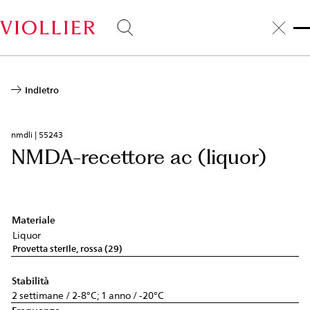
Salta
al
contenuto
principale
Indietro
nmdli | 55243
NMDA-recettore ac (liquor)
Materiale
Liquor
Provetta sterile, rossa (29)
Stabilità
2 settimane / 2-8°C; 1 anno / -20°C