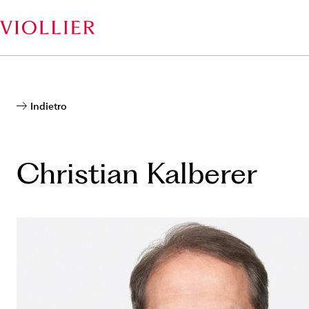
Salta
al
contenuto
principale
Indietro
Christian Kalberer