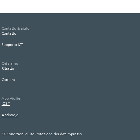
Contatto & aiuto
Contatto
Supporto ICT
Chi siamo
Ritratto
Carriera
App Viollier
iOS
Android
CG
Condizioni d’uso
Protezione dei dati
Impresso