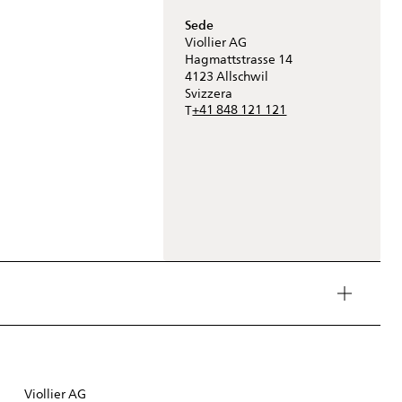
Sede
Viollier AG
Hagmattstrasse 14
4123
Allschwil
Svizzera
+41 848 121 121
T
Viollier AG