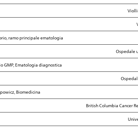
Violl
orio, ramo principale ematologia
Ospedale un
rio GMP, Ematologia diagnostica
Ospedale
lipowicz, Biomedicina
British Columbia Cancer R
Unive