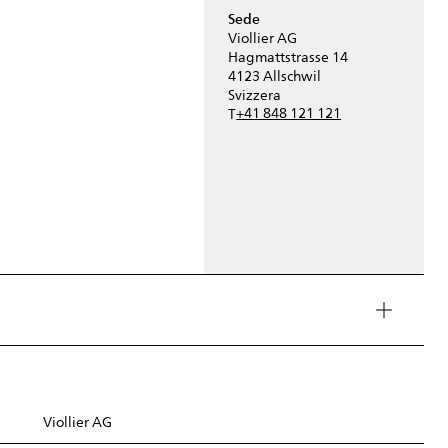
Sede
Viollier AG
Hagmattstrasse 14
4123
Allschwil
Svizzera
+41 848 121 121
T
Viollier AG