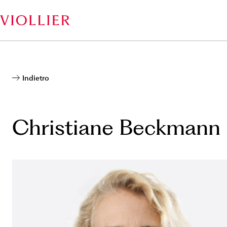
Salta
al
contenuto
principale
Indietro
Christiane Beckmann