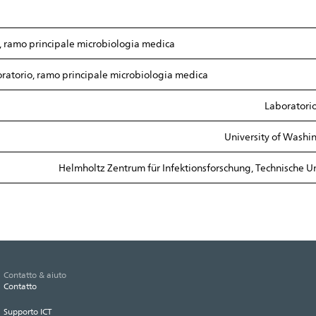
, ramo principale microbiologia medica
ratorio, ramo principale microbiologia medica
Laboratorio
University of Washin
Helmholtz Zentrum für Infektionsforschung, Technische U
Contatto & aiuto
Contatto
Supporto ICT