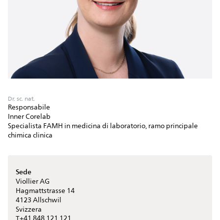
Dr. sc. nat.
Responsabile
Inner Corelab
Specialista FAMH in medicina di laboratorio, ramo principale
chimica clinica
Sede
Viollier AG
Hagmattstrasse 14
4123
Allschwil
Svizzera
+41 848 121 121
T