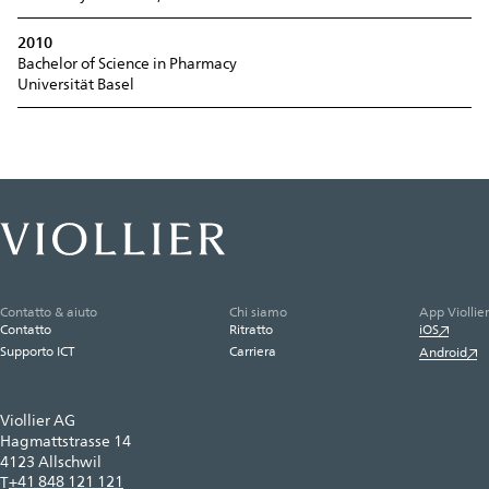
2010
Bachelor of Science in Pharmacy
Universität Basel
Contatto & aiuto
Chi siamo
App Viollier
Contatto
Ritratto
iOS
Supporto ICT
Carriera
Android
Viollier AG
Hagmattstrasse 14
4123 Allschwil
+41 848 121 121
T