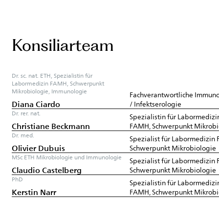
Konsiliarteam
Dr. sc. nat. ETH, Spezialistin für
Labormedizin FAMH, Schwerpunkt
Mikrobiologie, Immunologie
Fachverantwortliche Immuno
Diana Ciardo
/ Infektserologie
Dr. rer. nat.
Spezialistin für Labormedizi
Christiane Beckmann
FAMH, Schwerpunkt Mikrobi
Dr. med.
Spezialist für Labormedizin
Olivier Dubuis
Schwerpunkt Mikrobiologie
MSc ETH Mikrobiologie und Immunologie
Spezialist für Labormedizin
Claudio Castelberg
Schwerpunkt Mikrobiologie
PhD
Spezialistin für Labormedizi
Kerstin Narr
FAMH, Schwerpunkt Mikrobi