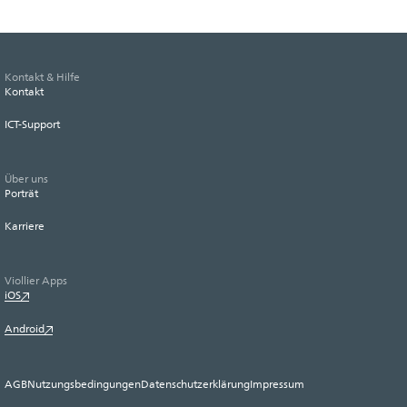
Kontakt & Hilfe
Kontakt
ICT-Support
Über uns
Porträt
Karriere
Viollier Apps
iOS
Android
AGB
Nutzungsbedingungen
Datenschutzerklärung
Impressum