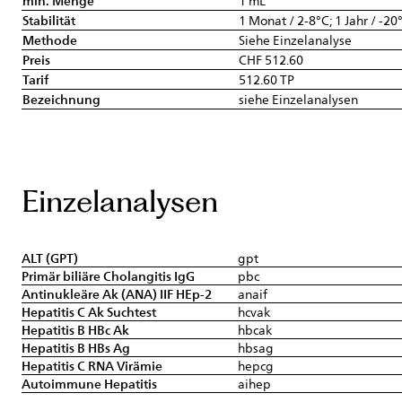
min. Menge
1 mL
Stabilität
1 Monat / 2-8°C; 1 Jahr / -20
Methode
Siehe Einzelanalyse
Preis
CHF 512.60
Tarif
512.60 TP
Bezeichnung
siehe Einzelanalysen
Einzelanalysen
ALT (GPT)
gpt
Primär biliäre Cholangitis IgG
pbc
Antinukleäre Ak (ANA) IIF HEp-2
anaif
Hepatitis C Ak Suchtest
hcvak
Hepatitis B HBc Ak
hbcak
Hepatitis B HBs Ag
hbsag
Hepatitis C RNA Virämie
hepcg
Autoimmune Hepatitis
aihep