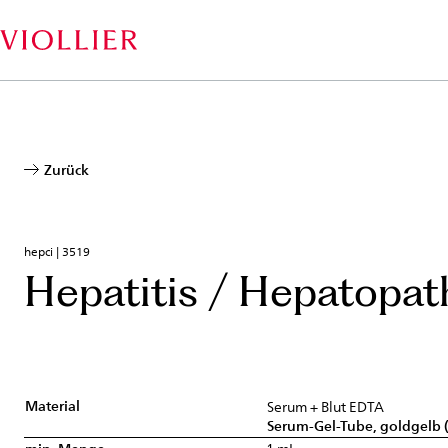
Direkt
zum
Inhalt
Zurück
hepci | 3519
Hepatitis / Hepatopat
Material
Serum + Blut EDTA
Serum-Gel-Tube, goldgelb (1