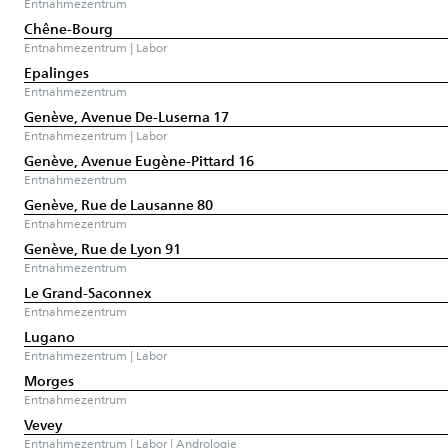
Entnahmezentrum
Chêne-Bourg
Entnahmezentrum | Labor
Epalinges
Entnahmezentrum
Genève, Avenue De-Luserna 17
Entnahmezentrum | Labor
Genève, Avenue Eugène-Pittard 16
Entnahmezentrum
Genève, Rue de Lausanne 80
Entnahmezentrum
Genève, Rue de Lyon 91
Entnahmezentrum
Le Grand-Saconnex
Entnahmezentrum
Lugano
Entnahmezentrum | Labor
Morges
Entnahmezentrum
Vevey
Entnahmezentrum | Labor | Andrologie