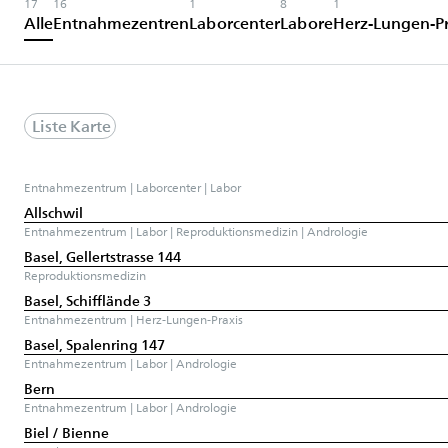
17
16
1
8
1
Alle
Entnahmezentren
Laborcenter
Labore
Herz-Lungen-Pr
Liste
Karte
Entnahmezentrum | Laborcenter | Labor
Allschwil
Entnahmezentrum | Labor | Reproduktionsmedizin | Andrologie
Basel, Gellertstrasse 144
Reproduktionsmedizin
Basel, Schifflände 3
Entnahmezentrum | Herz-Lungen-Praxis
Basel, Spalenring 147
Entnahmezentrum | Labor | Andrologie
Bern
Entnahmezentrum | Labor | Andrologie
Biel / Bienne