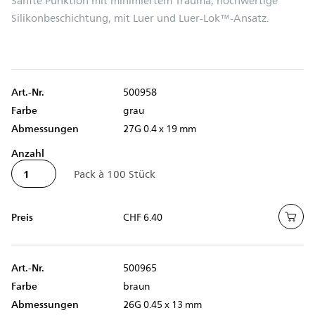
Sanfte Punktion mit minimiertem Trauma, hochwertige
Silikonbeschichtung, mit Luer und Luer-Lok™-Ansatz.
Art.-Nr.
500958
Farbe
grau
Abmessungen
27G 0.4 x 19 mm
Anzahl
Preis
CHF 6.40
Art.-Nr.
500965
Farbe
braun
Abmessungen
26G 0.45 x 13 mm