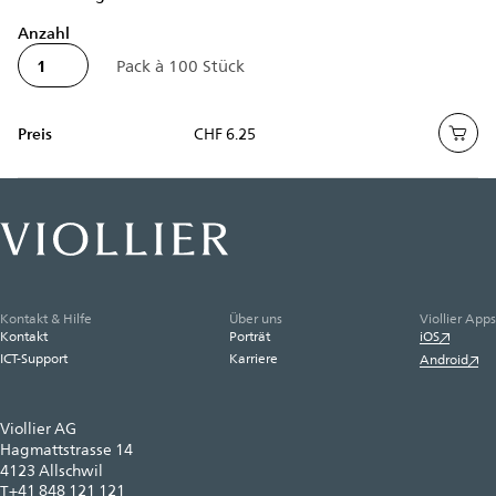
Anzahl
Preis
CHF 6.25
Kontakt & Hilfe
Über uns
Viollier Apps
Kontakt
Porträt
iOS
ICT-Support
Karriere
Android
Viollier AG
Hagmattstrasse 14
4123 Allschwil
+41 848 121 121
T