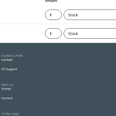
Anzahl
Kontakt & Hilfe
Kontakt
ICT-Support
Über uns
Porträt
Karriere
Viollier Apps