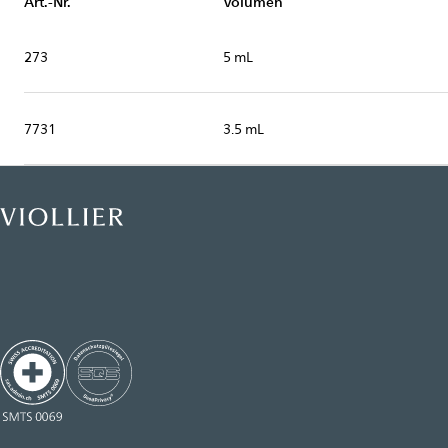
Art.-Nr.
Volumen
273
5 mL
7731
3.5 mL