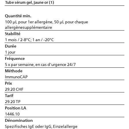
Tube sérum gel, jaune or (1)
Quantité min.
100 µL pour 1er allergène, 50 µL pour chaque
allergènesupplémentaire
Stabilité
1 mois / 2-8°C; 1 an / -20°C
Durée
1 jour
Fréquence
5 x par semaine, en cas d'urgence 24/7
Méthode
ImmunoCAP
Prix
29.20 CHF
Tarif
29.20 TP
Position LA
1446.10
Dénomination
Spezifisches IgE oder IgG, Einzelallerge