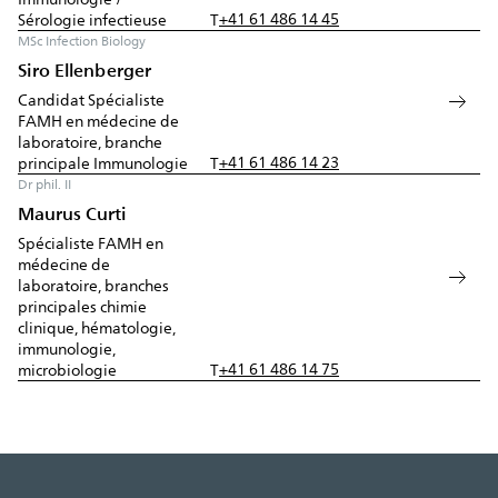
+41 61 486 14 45
Sérologie infectieuse
T
MSc Infection Biology
Siro Ellenberger
Candidat Spécialiste
FAMH en médecine de
laboratoire, branche
+41 61 486 14 23
principale Immunologie
T
Dr phil. II
Maurus Curti
Spécialiste FAMH en
médecine de
laboratoire, branches
principales chimie
clinique, hématologie,
immunologie,
+41 61 486 14 75
microbiologie
T