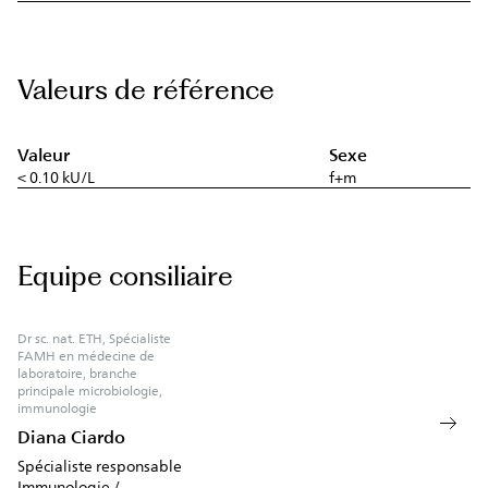
Valeurs de référence
Valeur
Sexe
< 0.10 kU/L
f+m
Equipe consiliaire
Dr sc. nat. ETH, Spécialiste
FAMH en médecine de
laboratoire, branche
principale microbiologie,
immunologie
Diana Ciardo
Spécialiste responsable
Immunologie /