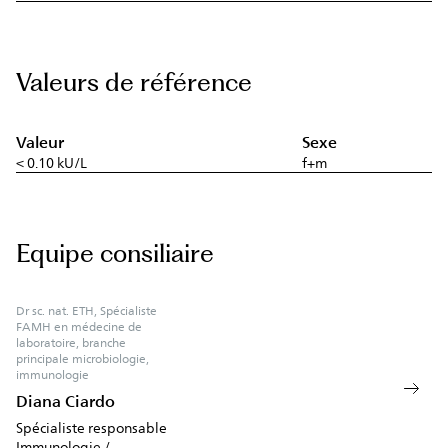
Valeurs de référence
Valeur
Sexe
< 0.10 kU/L
f+m
Equipe consiliaire
Dr sc. nat. ETH, Spécialiste
FAMH en médecine de
laboratoire, branche
principale microbiologie,
immunologie
Diana Ciardo
Spécialiste responsable
Immunologie /