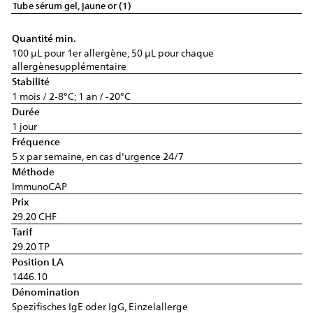
Tube sérum gel, jaune or (1)
Quantité min.
100 µL pour 1er allergène, 50 µL pour chaque
allergènesupplémentaire
Stabilité
1 mois / 2-8°C; 1 an / -20°C
Durée
1 jour
Fréquence
5 x par semaine, en cas d'urgence 24/7
Méthode
ImmunoCAP
Prix
29.20 CHF
Tarif
29.20 TP
Position LA
1446.10
Dénomination
Spezifisches IgE oder IgG, Einzelallerge