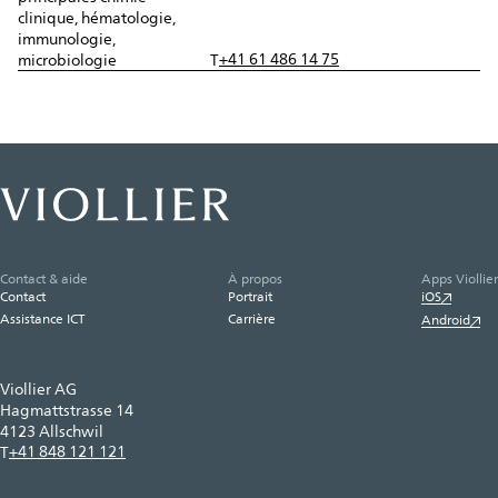
clinique, hématologie,
immunologie,
+41 61 486 14 75
microbiologie
T
Contact & aide
À propos
Apps Viollier
Contact
Portrait
iOS
Assistance ICT
Carrière
Android
Viollier AG
Hagmattstrasse 14
4123 Allschwil
+41 848 121 121
T