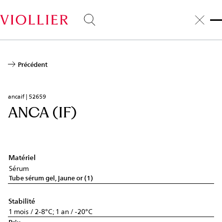
Aller
au
contenu
principal
Précédent
ancaif | 52659
ANCA (IF)
Matériel
Sérum
Tube sérum gel, jaune or (1)
Stabilité
1 mois / 2-8°C; 1 an / -20°C