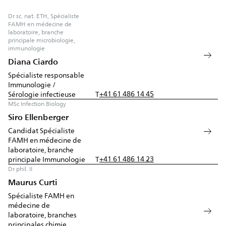
Dr sc. nat. ETH, Spécialiste
FAMH en médecine de
laboratoire, branche
principale microbiologie,
immunologie
Diana Ciardo
Spécialiste responsable
Immunologie /
+41 61 486 14 45
Sérologie infectieuse
T
MSc Infection Biology
Siro Ellenberger
Candidat Spécialiste
FAMH en médecine de
laboratoire, branche
+41 61 486 14 23
principale Immunologie
T
Dr phil. II
Maurus Curti
Spécialiste FAMH en
médecine de
laboratoire, branches
principales chimie