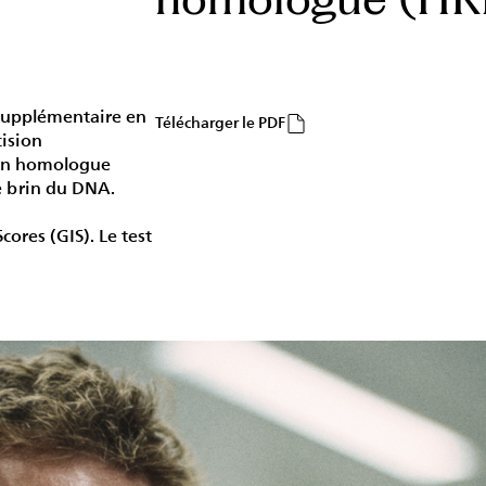
 supplémentaire en
Télécharger le PDF
cision
son homologue
e brin du DNA.
cores (GIS). Le test