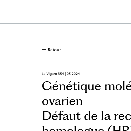
Retour
Le Vigaro 354 |
05.2024
Génétique molé
ovarien
Défaut de la re
homologue (HR