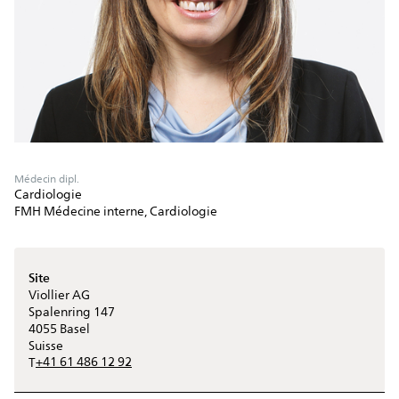
Médecin dipl.
Cardiologie
FMH Médecine interne, Cardiologie
Site
Viollier AG
Spalenring 147
4055
Basel
Suisse
+41 61 486 12 92
T