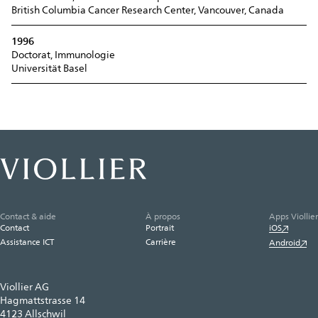
British Columbia Cancer Research Center, Vancouver, Canada
1996
Doctorat, Immunologie
Universität Basel
Contact & aide
À propos
Apps Viollier
Contact
Portrait
iOS
Assistance ICT
Carrière
Android
Viollier AG
Hagmattstrasse 14
4123 Allschwil