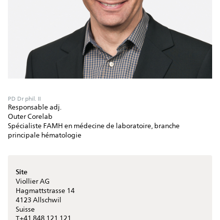
PD Dr phil. II
Responsable adj.
Outer Corelab
Spécialiste FAMH en médecine de laboratoire, branche
principale hématologie
Site
Viollier AG
Hagmattstrasse 14
4123
Allschwil
Suisse
+41 848 121 121
T