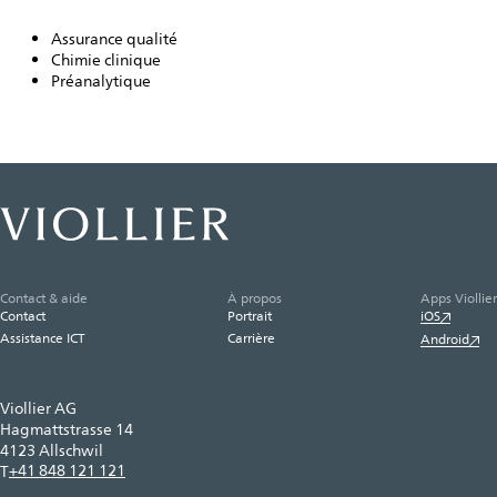
Assurance qualité
Chimie clinique
Préanalytique
Contact & aide
À propos
Apps Viollier
Contact
Portrait
iOS
Assistance ICT
Carrière
Android
Viollier AG
Hagmattstrasse 14
4123 Allschwil
+41 848 121 121
T