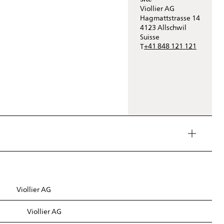
Viollier AG
Hagmattstrasse 14
4123
Allschwil
Suisse
+41 848 121 121
T
Viollier AG
Viollier AG