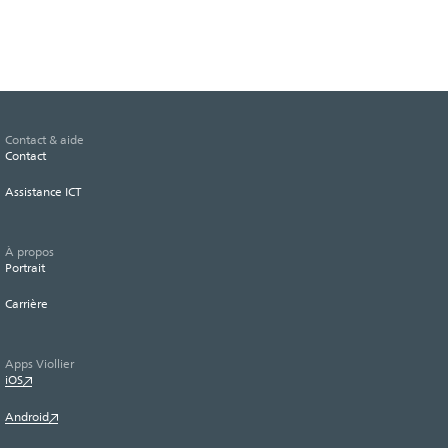
Contact & aide
Contact
Assistance ICT
À propos
Portrait
Carrière
Apps Viollier
iOS
Android