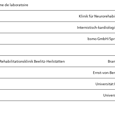
ne de laboratoire
Klinik für Neurorehab
Internistisch-kardiologi
bsmo GmbH/Sprin
ehabilitationsklinik Beelitz-Heilstätten
Bran
Ernst-von-Be
Universität F
Univers