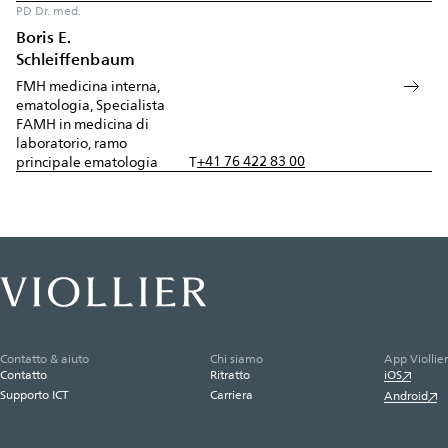
PD Dr. med.
Boris E.
Schleiffenbaum
FMH medicina interna,
ematologia, Specialista
FAMH in medicina di
laboratorio, ramo
+41 76 422 83 00
principale ematologia
T
Contatto & aiuto
Chi siamo
App Viollier
Contatto
Ritratto
iOS
Supporto ICT
Carriera
Android