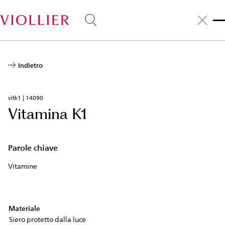
Salta
al
contenuto
principale
Indietro
vitk1 | 14090
Vitamina K1
Parole chiave
Vitamine
Materiale
Siero protetto dalla luce