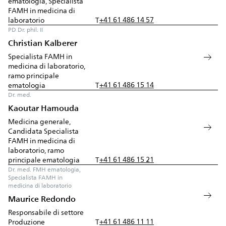
ematologia, Specialista
FAMH in medicina di
+41 61 486 14 57
laboratorio
T
PD Dr. phil. II
Christian Kalberer
Specialista FAMH in
medicina di laboratorio,
ramo principale
+41 61 486 15 14
ematologia
T
Dr. med.
Kaoutar Hamouda
Medicina generale,
Candidata Specialista
FAMH in medicina di
laboratorio, ramo
+41 61 486 15 21
principale ematologia
T
Dr. med. FMH ematologia,
Specialista FAMH in
medicina di laboratorio
Maurice Redondo
Responsabile di settore
+41 61 486 11 11
Produzione
T