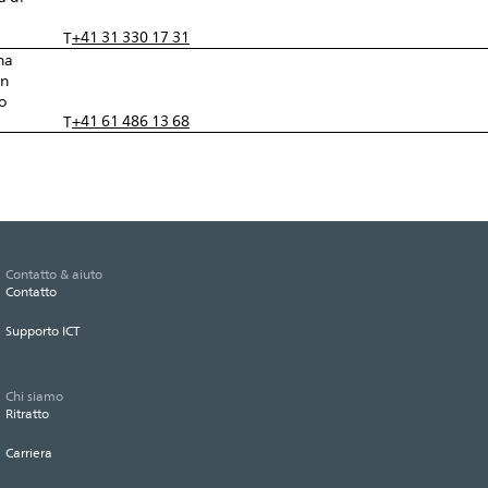
+41 31 330 17 31
T
na
in
o
+41 61 486 13 68
T
Contatto & aiuto
Contatto
Supporto ICT
Chi siamo
Ritratto
Carriera