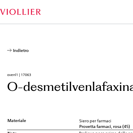
Salta
al
contenuto
principale
Indietro
ovenl1 | 17063
O-desmetilvenlafaxin
Materiale
Siero per farmaci
Provetta farmaci, rosa (45)