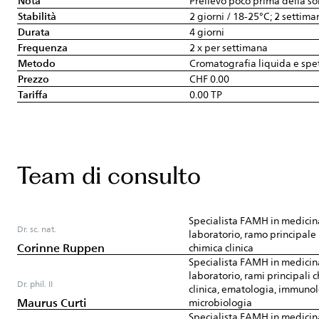
Nota
Prelievo poco prima della som
Stabilità
2 giorni / 18-25°C; 2 settima
Durata
4 giorni
Frequenza
2 x per settimana
Metodo
Cromatografia liquida e spe
Prezzo
CHF 0.00
Tariffa
0.00 TP
Team di consulto
Specialista FAMH in medicin
Dr. sc. nat.
laboratorio, ramo principale
Corinne Ruppen
chimica clinica
Specialista FAMH in medicin
laboratorio, rami principali 
Dr. phil. II
clinica, ematologia, immunol
Maurus Curti
microbiologia
Specialista FAMH in medicin