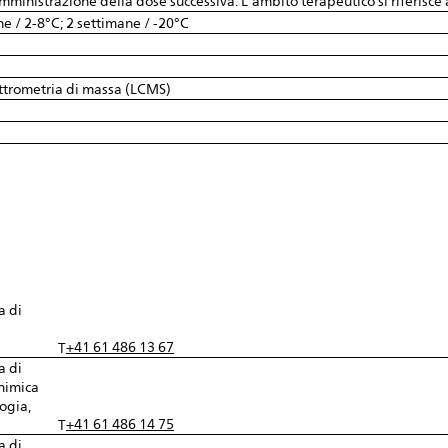
ministrazione della dose successiva. L'ambito terapeutico si riferisce a
ne / 2-8°C; 2 settimane / -20°C
ttrometria di massa (LCMS)
a di
+41 61 486 13 67
T
a di
chimica
ogia,
+41 61 486 14 75
T
a di