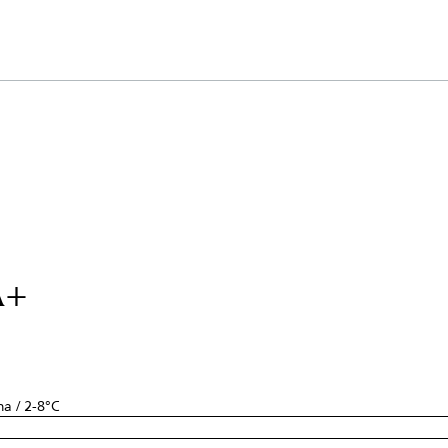
A+
na / 2-8°C