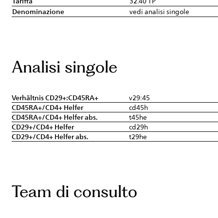
Tariffa
32.40 TP
Denominazione
vedi analisi singole
Analisi singole
Verhältnis CD29+:CD45RA+
v29:45
CD45RA+/CD4+ Helfer
cd45h
CD45RA+/CD4+ Helfer abs.
t45he
CD29+/CD4+ Helfer
cd29h
CD29+/CD4+ Helfer abs.
t29he
Team di consulto