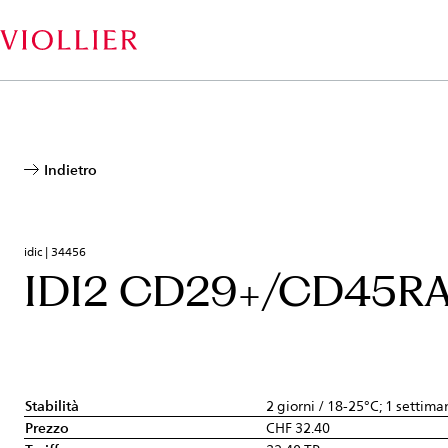
Salta
al
contenuto
principale
Indietro
idic | 34456
IDI2 CD29+/CD45R
Stabilità
2 giorni / 18-25°C; 1 settima
Prezzo
CHF 32.40