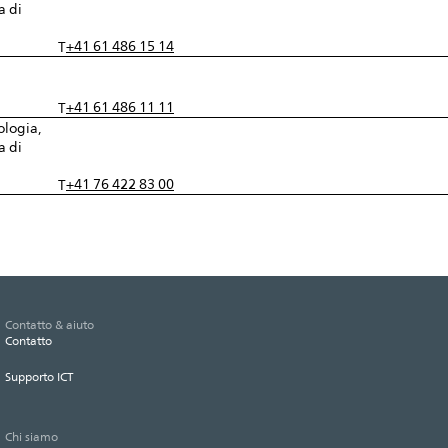
a di
+41 61 486 15 14
T
+41 61 486 11 11
T
ologia,
a di
+41 76 422 83 00
T
Contatto & aiuto
Contatto
Supporto ICT
Chi siamo