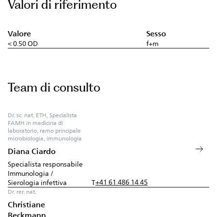
Valori di riferimento
Valore
Sesso
< 0.50 OD
f+m
Team di consulto
Dr. sc. nat. ETH, Specialista
FAMH in medicina di
laboratorio, ramo principale
microbiologia, immunologia
Diana Ciardo
Specialista responsabile
Immunologia /
+41 61 486 14 45
Sierologia infettiva
T
Dr. rer. nat.
Christiane
Beckmann