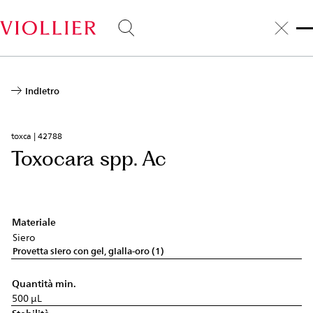
Salta
al
contenuto
principale
Indietro
toxca | 42788
Toxocara spp. Ac
Materiale
Siero
Provetta siero con gel, gialla-oro (1)
Quantità min.
500 µL