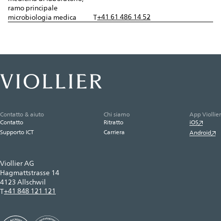
ramo principale
+41 61 486 14 52
microbiologia medica
T
Contatto & aiuto
Chi siamo
App Viollier
Contatto
Ritratto
iOS
Supporto ICT
Carriera
Android
Viollier AG
Hagmattstrasse 14
4123 Allschwil
+41 848 121 121
T