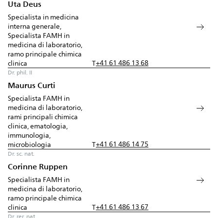
Uta Deus
Specialista in medicina
interna generale,
Specialista FAMH in
medicina di laboratorio,
ramo principale chimica
+41 61 486 13 68
clinica
T
Dr. phil. II
Maurus Curti
Specialista FAMH in
medicina di laboratorio,
rami principali chimica
clinica, ematologia,
immunologia,
+41 61 486 14 75
microbiologia
T
Dr. sc. nat.
Corinne Ruppen
Specialista FAMH in
medicina di laboratorio,
ramo principale chimica
+41 61 486 13 67
clinica
T
Dr. rer. nat.