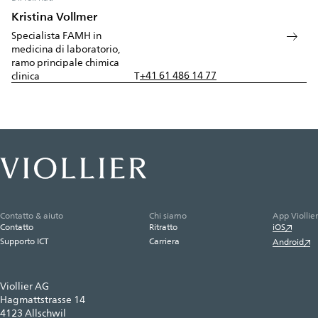
Kristina Vollmer
Specialista FAMH in
medicina di laboratorio,
ramo principale chimica
+41 61 486 14 77
clinica
T
Contatto & aiuto
Chi siamo
App Viollier
Contatto
Ritratto
iOS
Supporto ICT
Carriera
Android
Viollier AG
Hagmattstrasse 14
4123 Allschwil