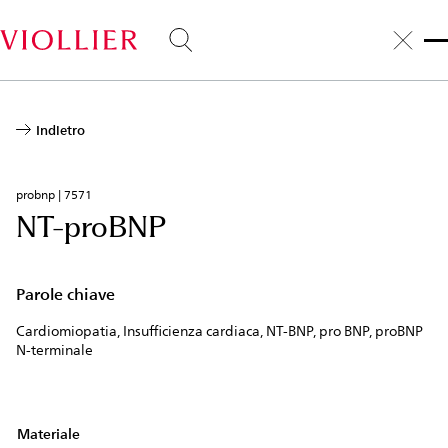
Salta
al
contenuto
principale
Indietro
probnp | 7571
NT-proBNP
Parole chiave
Cardiomiopatia, Insufficienza cardiaca, NT-BNP, pro BNP, proBNP
N-terminale
Materiale