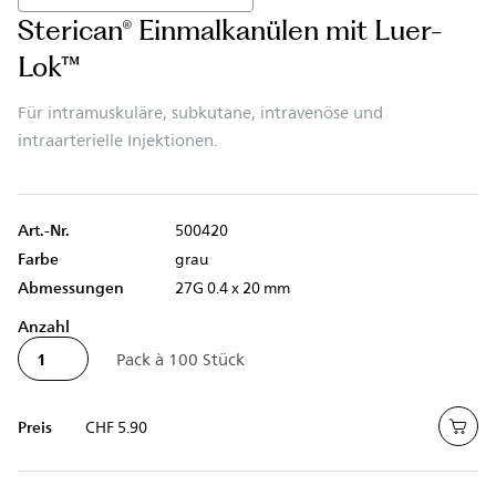
Sterican® Einmalkanülen mit Luer-
Lok™
Für intramuskuläre, subkutane, intravenöse und
intraarterielle Injektionen.
Art.-Nr.
500420
Farbe
grau
Abmessungen
27G 0.4 x 20 mm
Anzahl
Preis
CHF 5.90