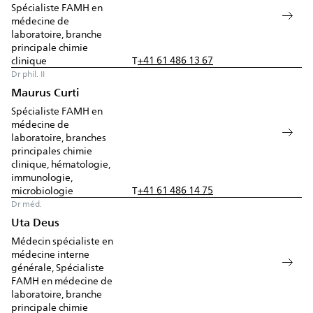
Spécialiste FAMH en
médecine de
laboratoire, branche
principale chimie
+41 61 486 13 67
clinique
T
Dr phil. II
Maurus Curti
Spécialiste FAMH en
médecine de
laboratoire, branches
principales chimie
clinique, hématologie,
immunologie,
+41 61 486 14 75
microbiologie
T
Dr méd.
Uta Deus
Médecin spécialiste en
médecine interne
générale, Spécialiste
FAMH en médecine de
laboratoire, branche
principale chimie