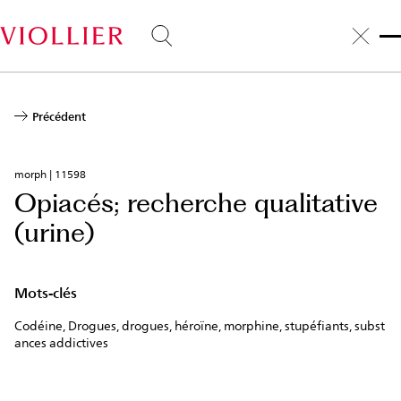
Aller
au
contenu
principal
Précédent
morph | 11598
Opiacés; recherche qualitative
(urine)
Mots-clés
Codéine, Drogues, drogues, héroïne, morphine, stupéfiants, subst
ances addictives