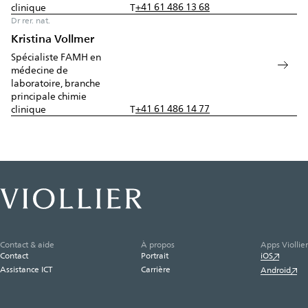
+41 61 486 13 68
clinique
T
Dr rer. nat.
Kristina Vollmer
Spécialiste FAMH en
médecine de
laboratoire, branche
principale chimie
+41 61 486 14 77
clinique
T
Contact & aide
À propos
Apps Viollier
Contact
Portrait
iOS
Assistance ICT
Carrière
Android