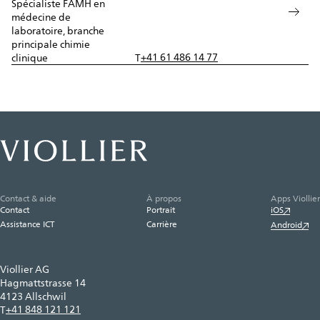
Spécialiste FAMH en
médecine de
laboratoire, branche
principale chimie
+41 61 486 14 77
clinique
T
Contact & aide
À propos
Apps Viollier
Contact
Portrait
iOS
Assistance ICT
Carrière
Android
Viollier AG
Hagmattstrasse 14
4123 Allschwil
+41 848 121 121
T