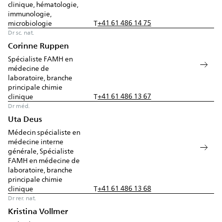
clinique, hématologie,
immunologie,
+41 61 486 14 75
microbiologie
T
Dr sc. nat.
Corinne Ruppen
Spécialiste FAMH en
médecine de
laboratoire, branche
principale chimie
+41 61 486 13 67
clinique
T
Dr méd.
Uta Deus
Médecin spécialiste en
médecine interne
générale, Spécialiste
FAMH en médecine de
laboratoire, branche
principale chimie
+41 61 486 13 68
clinique
T
Dr rer. nat.
Kristina Vollmer