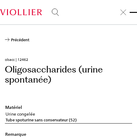
Aller
au
contenu
principal
Précédent
olsacc | 12462
Oligosaccharides (urine
spontanée)
Matériel
Urine congelée
Tube spoturine sans conservateur (52)
Remarque