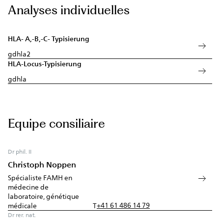
Analyses individuelles
HLA- A,-B,-C- Typisierung
gdhla2
HLA-Locus-Typisierung
gdhla
Equipe consiliaire
Dr phil. II
Christoph Noppen
Spécialiste FAMH en
médecine de
laboratoire, génétique
+41 61 486 14 79
médicale
T
Dr rer. nat.