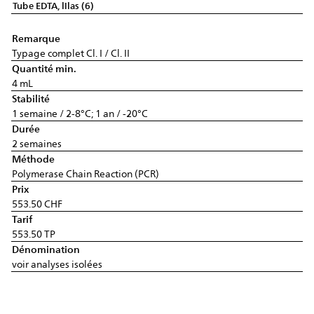
Tube EDTA, lilas (6)
Remarque
Typage complet Cl. I / Cl. II
Quantité min.
4 mL
Stabilité
1 semaine / 2-8°C; 1 an / -20°C
Durée
2 semaines
Méthode
Polymerase Chain Reaction (PCR)
Prix
553.50 CHF
Tarif
553.50 TP
Dénomination
voir analyses isolées