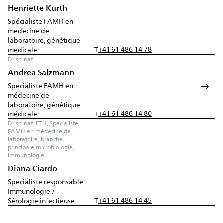
Henriette Kurth
Spécialiste FAMH en
médecine de
laboratoire, génétique
+41 61 486 14 78
médicale
T
Dr sc. nat.
Andrea Salzmann
Spécialiste FAMH en
médecine de
laboratoire, génétique
+41 61 486 14 80
médicale
T
Dr sc. nat. ETH, Spécialiste
FAMH en médecine de
laboratoire, branche
principale microbiologie,
immunologie
Diana Ciardo
Spécialiste responsable
Immunologie /
+41 61 486 14 45
Sérologie infectieuse
T