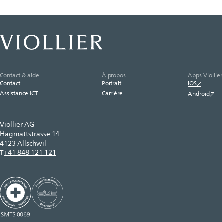
Contact & aide
À propos
Apps Viollier
Contact
Portrait
iOS
Assistance ICT
Carrière
Android
Viollier AG
Hagmattstrasse 14
4123 Allschwil
+41 848 121 121
T