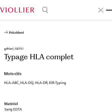
Aller
au
contenu
principal
Précédent
gdhlat | 58751
Typage HLA complet
Mots-clés
HLA-ABC, HLA-DQ, HLA-DR, KIR-Typing
Matériel
Sang EDTA