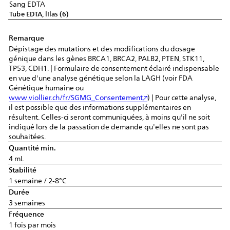
Sang EDTA
Tube EDTA, lilas (6)
Remarque
Dépistage des mutations et des modifications du dosage
génique dans les gènes BRCA1, BRCA2, PALB2, PTEN, STK11,
TP53, CDH1. | Formulaire de consentement éclairé indispensable
en vue d'une analyse génétique selon la LAGH (voir FDA
Génétique humaine ou
www.viollier.ch/fr/SGMG_Consentement
) | Pour cette analyse,
il est possible que des informations supplémentaires en
résultent. Celles-ci seront communiquées, à moins qu'il ne soit
indiqué lors de la passation de demande qu'elles ne sont pas
souhaitées.
Quantité min.
4 mL
Stabilité
1 semaine / 2-8°C
Durée
3 semaines
Fréquence
1 fois par mois