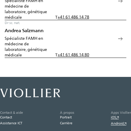
Spécialiste FAMH en
médecine de
laboratoire, génétique
+41 61 486 14 78
médicale
T
Dr sc. nat.
Andrea Salzmann
Spécialiste FAMH en
médecine de
laboratoire, génétique
+41 61 486 14 80
médicale
T
Contact & aide
À propos
Apps Viollier
Contact
Portrait
iOS
Assistance ICT
Carrière
Android