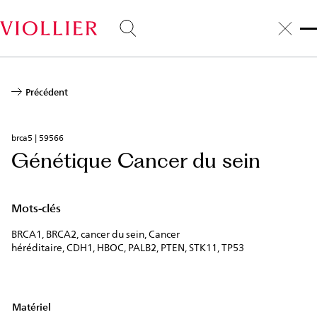
Aller
au
contenu
principal
Précédent
brca5 | 59566
Génétique Cancer du sein
Mots-clés
BRCA1, BRCA2, cancer du sein, Cancer
héréditaire, CDH1, HBOC, PALB2, PTEN, STK11, TP53
Matériel