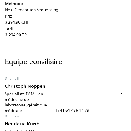
Méthode
Next Generation Sequencing
Prix
3 294.90 CHF
Tarif
3'294.90 TP
Equipe consiliaire
Dr phil. II
Christoph Noppen
Spécialiste FAMH en
médecine de
laboratoire, génétique
+41 61 486 14 79
médicale
T
Dr rer. nat.
Henriette Kurth