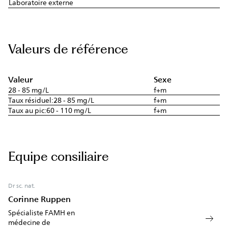
Laboratoire externe
Valeurs de référence
Valeur
Sexe
28 - 85 mg/L
f+m
Taux résiduel:28 - 85 mg/L
f+m
Taux au pic:60 - 110 mg/L
f+m
Equipe consiliaire
Dr sc. nat.
Corinne Ruppen
Spécialiste FAMH en
médecine de