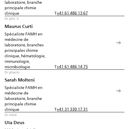
laboratoire, branche
principale chimie
+41 61 486 13 67
clinique
T
Dr phil. II
Maurus Curti
Spécialiste FAMH en
médecine de
laboratoire, branches
principales chimie
clinique, hématologie,
immunologie,
+41 61 486 14 75
microbiologie
T
Dr pharm.
Sarah Molteni
Spécialiste FAMH en
médecine de
laboratoire, branche
principale chimie
+41 31 330 17 31
clinique
T
Dr méd.
Uta Deus