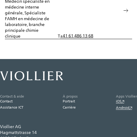
Médecin spécialiste en
médecine interne
générale, Spécialiste
FAMH en médecine de
laboratoire, branche
principale chimie
+41 61 486 13 68
clinique
T
Contact & aide
À propos
Apps Viollier
Contact
Portrait
iOS
Assistance ICT
Carrière
Android
Viollier AG
Hagmattstrasse 14