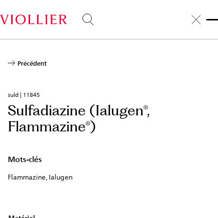
Aller
au
contenu
principal
Précédent
suld | 11845
Sulfadiazine (Ialugen®,
Flammazine®)
Mots-clés
Flammazine, Ialugen
Matériel