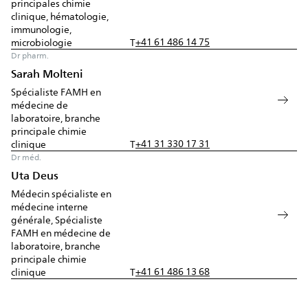
principales chimie
clinique, hématologie,
immunologie,
+41 61 486 14 75
microbiologie
T
Dr pharm.
Sarah Molteni
Spécialiste FAMH en
médecine de
laboratoire, branche
principale chimie
+41 31 330 17 31
clinique
T
Dr méd.
Uta Deus
Médecin spécialiste en
médecine interne
générale, Spécialiste
FAMH en médecine de
laboratoire, branche
principale chimie
+41 61 486 13 68
clinique
T