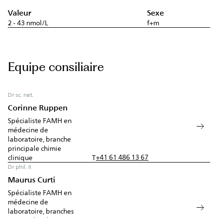
Valeur
Sexe
2 - 43 nmol/L
f+m
Equipe consiliaire
Dr sc. nat.
Corinne Ruppen
Spécialiste FAMH en
médecine de
laboratoire, branche
principale chimie
+41 61 486 13 67
clinique
T
Dr phil. II
Maurus Curti
Spécialiste FAMH en
médecine de
laboratoire, branches