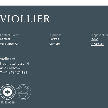
Contact & aide
À propos
Apps Viollier
Contact
Portrait
iOS
Assistance ICT
Carrière
Android
Viollier AG
Hagmattstrasse 14
4123 Allschwil
+41 848 121 121
T