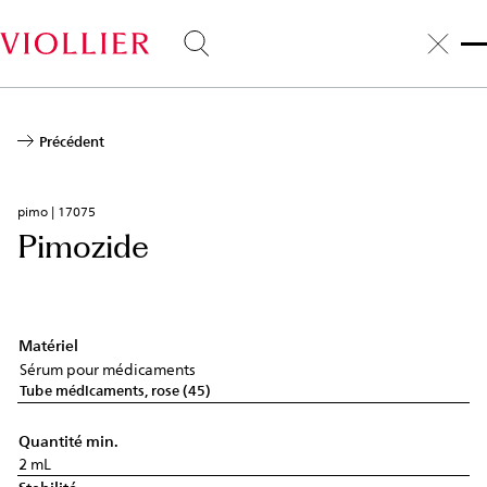
Aller
au
contenu
principal
Précédent
pimo | 17075
Pimozide
Matériel
Sérum pour médicaments
Tube médicaments, rose (45)
Quantité min.
2 mL