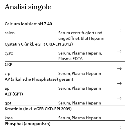
Analisi singole
Calcium ionisiert pH 7.40
caion
Serum zentrifugiert und
ungeöffnet, Blut Heparin
Cystatin C (inkl. eGFR CKD-EPI 2012)
cystc
Serum, Plasma Heparin,
Plasma EDTA
CRP
crp
Serum, Plasma Heparin
AP (alkalische Phosphatase) gesamt
ap
Serum, Plasma Heparin
ALT (GPT)
gpt
Serum, Plasma Heparin
Kreatinin (inkl. eGFR CKD-EPI 2009)
krea
Serum, Plasma Heparin
Phosphat (anorganisch)