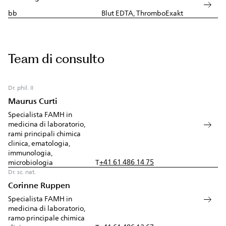
bb
Blut EDTA, ThromboExakt
Team di consulto
Dr. phil. II
Maurus Curti
Specialista FAMH in
medicina di laboratorio,
rami principali chimica
clinica, ematologia,
immunologia,
+41 61 486 14 75
microbiologia
T
Dr. sc. nat.
Corinne Ruppen
Specialista FAMH in
medicina di laboratorio,
ramo principale chimica