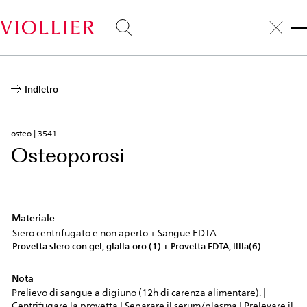
Salta
al
contenuto
principale
Indietro
osteo | 3541
Osteoporosi
Materiale
Siero centrifugato e non aperto + Sangue EDTA
Provetta siero con gel, gialla-oro (1) + Provetta EDTA, lilla(6)
Nota
Prelievo di sangue a digiuno (12h di carenza alimentare). |
Centrifugare la provetta | Separare il serum/plasma | Prelevare il