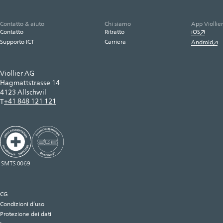
Contatto & aiuto
Chi siamo
App Viollier
Contatto
Ritratto
iOS
Supporto ICT
Carriera
Android
Viollier AG
Hagmattstrasse 14
4123 Allschwil
+41 848 121 121
T
CG
Condizioni d’uso
Protezione dei dati