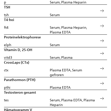
p
Serum, Plasma Heparin
TSH
tsh
Serum
T4 frei
ft4
Serum, Plasma Heparin,
Plasma EDTA
Proteinelektrophorese
elph
Serum
Vitamin D, 25-OH
vitd3
Serum, Plasma
CrossLaps (CTx)
ctx
Plasma EDTA, Serum
gefroren
Parathormon (PTH)
pthi
Plasma EDTA
Testosteron gesamt
tes
Serum, Plasma EDTA, Plasma
Heparin
Hämatogramm V